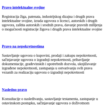
Pravo intelektualne svojine
Registracija žiga, patenata, industrijskog dizajna i drugih prava
intelektualne svojine, izrada ugovora o licenci, autorskih i drugih
ugovora, zaštita autorskih i srodnih prava, davanje pravnih mišljenja
o mogućnosti registracije žigova i drugih prava intelektualne svojine
Pravo na nepokretnostima
Sastavljanje ugovora o kupovini, prodaji i zakupu nepokretnosti,
sačinjavanje ugovora o izgradnji nepokretnosti, pribavljanje
dokumentacije, građevinskih i upotrebnih dozvola, uknjižavanje
izgrađene nepokretnosti, zastupanja u ostvarivanju svih prava
vezanih za realizaciju ugovora o izgradnji nepokretnosti
Nasledno pravo
Konsultacije o nasleđivanju, sastavljanje testamenta, zastupanje u
ostavinskom postupku, sačinjavanje ugovora o doživotnom