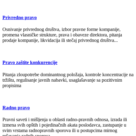
Privredno pravo
Osnivanje privrednog društva, izbor pravne forme kompanije,
promena vlasničke strukture, prava i obaveze direktora, pitanja
prodaje kompanije, likvidacija ili stečaj privrednog društva...
Pravo zaštite konkurencije
Pitanja zloupotrebe dominantnog položaja, kontrole koncentracije na
tržištu, regulisanje javnih nabavki, usaglašavanje sa pozitivnim
propisima
Radno pravo
Pravni saveti i mišljenja u oblasti radno-pravnih odnosa, izrada ili
izmena svih opštih i pojedinačnih akata poslodavca, zastupanje u
svim vrstama radnopravnih sporova ili u postupcima mirnog
rešavanja radnih sporova