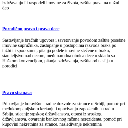
izdržavanju ili raspodeli imovine za života, zaštita prava na nužni
deo
Porodično pravo i prava dece
Sastavljanje bračnih ugovora i savetovanje povodom zaštite posebne
imovine supružnika, zastupanje u postupcima razvoda braka po
tužbi ili sporazumu, pitanja podele imovine stečene u braku,
starateljstvo nad decom, međunarodna otmica dece u skladu sa
Haškom konvencijom, pitanja izdržavanja, zaštita od nasilja u
porodici
Pravo stranaca
Pribavljanje boravišne i radne dozvole za strance u Srbiji, pomoć pri
međukompanijskom kretanju i upućivanju zaposlenih na rad u
Srbiju, sticanje srpskog državljanstva, otpust iz srpskog
državljanstva, otvaranje bankovnog računa nerezidenta, pomoć pri
kupovini nekretnina za strance, nasleđivanje nekretnina