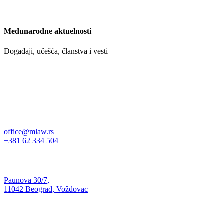
Međunarodne aktuelnosti
Događaji, učešća, članstva i vesti
Kontakt:
office@mlaw.rs
+381 62 334 504
Adresa:
Paunova 30/7,
11042 Beograd, Voždovac
Nađite nas na: