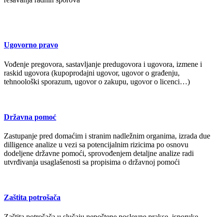
Ugovorno pravo
Vođenje pregovora, sastavljanje predugovora i ugovora, izmene i
raskid ugovora (kupoprodajni ugovor, ugovor o građenju,
tehnoološki sporazum, ugovor o zakupu, ugovor o licenci…)
Državna pomoć
Zastupanje pred domaćim i stranim nadležnim organima, izrada due
dilligence analize u vezi sa potencijalnim rizicima po osnovu
dodeljene državne pomoći, sprovođenjem detaljne analize radi
utvrđivanja usaglašenosti sa propisima o državnoj pomoći
Zaštita potrošača
Zaštita potrošača u slučaju nepoštene poslovne prakse, isporuke