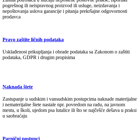
pogrešnog ili neispravnog proizvod ili usluge, neizdavanja i
nepoštovanja uslova garancije i pitanja prekršajne odgovornosti
prodavca
Pravo zaštite ličnih podataka
Usklađenost prikupljanja i obrade podataka sa Zakonom o zaštiti
podataka, GDPR i drugim propisima
Naknada štete
Zastupanje u sudskim i vansudskim postupcima naknade materijalne
i nematerijalne štete nastale npr. povredom na radu, na javnom
mestu, u školi, ujedom psa lutalice ili što se najčešće dešava u praksi
u saobraćaju
Parnični postupci