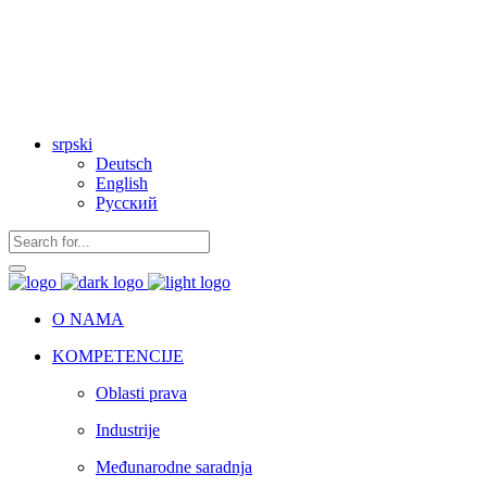
Follow us
srpski
Deutsch
English
Русский
O NAMA
KOMPETENCIJE
Oblasti prava
Industrije
Međunarodne saradnja