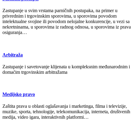
Zastupanje u svim vrstama parničnih postupaka, na primer u
privrednim i trgovinskim sporovima, u sporovima povodom
intelektualne svojine ili povodom nelojalne konkurencije, u vezi sa
nekretninama, u sporovima iz radnog odnosa, u sporovima iz prava
osiguranja…
Arbitraža
Zastupanje i savetovanje klijenata u kompleksnim međunarodnim i
domaćim trgovinskim arbitražama
Medijsko pravo
Zaštita prava u oblasti oglašavanja i marketinga, filma i televizije,
muzike, sporta, tehnologije, telekomunikacija, interneta, društvenih
medija, video igara, interaktivnih platformi…