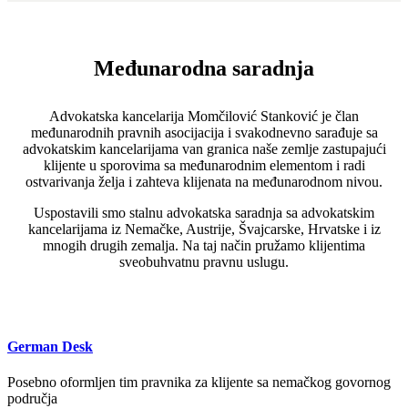
Međunarodna saradnja
Advokatska kancelarija Momčilović Stanković je član
međunarodnih pravnih asocijacija i svakodnevno sarađuje sa
advokatskim kancelarijama van granica naše zemlje zastupajući
klijente u sporovima sa međunarodnim elementom i radi
ostvarivanja želja i zahteva klijenata na međunarodnom nivou.
Uspostavili smo stalnu advokatska saradnja sa advokatskim
kancelarijama iz Nemačke, Austrije, Švajcarske, Hrvatske i iz
mnogih drugih zemalja. Na taj način pružamo klijentima
sveobuhvatnu pravnu uslugu.
German Desk
Posebno oformljen tim pravnika za klijente sa nemačkog govornog
područja