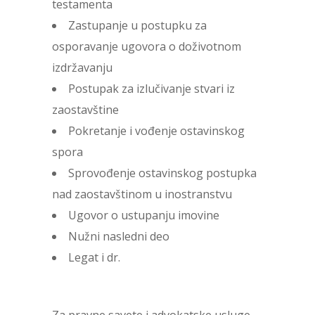
testamenta
Zastupanje u postupku za
osporavanje ugovora o doživotnom
izdržavanju
Postupak za izlučivanje stvari iz
zaostavštine
Pokretanje i vođenje ostavinskog
spora
Sprovođenje ostavinskog postupka
nad zaostavštinom u inostranstvu
Ugovor o ustupanju imovine
Nužni nasledni deo
Legat i dr.