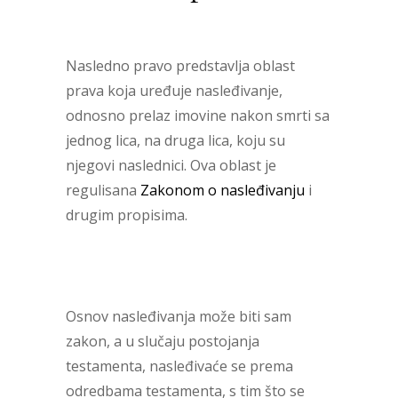
Nasledno pravo predstavlja oblast
prava koja uređuje nasleđivanje,
odnosno prelaz imovine nakon smrti sa
jednog lica, na druga lica, koju su
njegovi naslednici. Ova oblast je
regulisana
Zakonom o nasleđivanju
i
drugim propisima.
Osnov nasleđivanja može biti sam
zakon, a u slučaju postojanja
testamenta, nasleđivaće se prema
odredbama testamenta, s tim što se