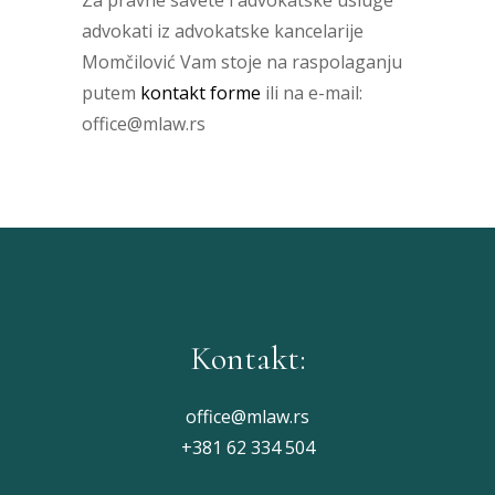
Za pravne savete i advokatske usluge
advokati iz advokatske kancelarije
Momčilović Vam stoje na raspolaganju
putem
kontakt forme
ili na e-mail:
office@mlaw.rs
Kontakt:
office@mlaw.rs
+381 62 334 504