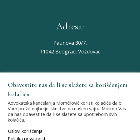
Adresa:
Paunova 30/7,
11042 Beograd, Voždovac
Obavestite nas da li se slažete sa korišćenjem
Nađite nas na:
kolačića
Advokatska kancelarija Momčilović koristi kolačiće da bi
Vam pružili najbolje iskustvo na našem sajtu. Molimo Vas
da nas obavestite da li se slažete sa upotrebom svih
kolačića.
Uslovi korišćenja
Politika privatnosti