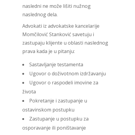
nasledni ne može lišiti nužnog
naslednog dela.
Advokati iz advokatske kancelarije
Momčilović Stanković savetuju i
zastupaju klijente u oblasti naslednog
prava kada je u pitanju:
Sastavljanje testamenta
Ugovor o doživotnom izdržavanju
Ugovor o raspodeli imovine za
života
Pokretanje i zastupanje u
ostavinskom postupku
Zastupanje u postupku za
osporavanje ili poništavanje