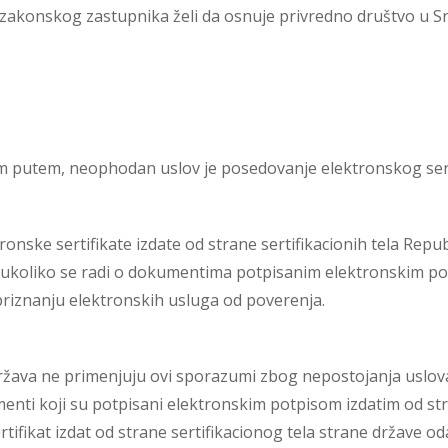
og zakonskog zastupnika želi da osnuje privredno društvo u Srb
im putem, neophodan uslov je posedovanje
elektronskog sert
onske sertifikate izdate od strane sertifikacionih tela Republ
amo ukoliko se radi o dokumentima potpisanim elektronskim p
iznanju elektronskih usluga od poverenja.
država ne primenjuju ovi sporazumi zbog nepostojanja uslov
menti koji su potpisani elektronskim potpisom izdatim od str
ifikat izdat od strane sertifikacionog tela strane države odak