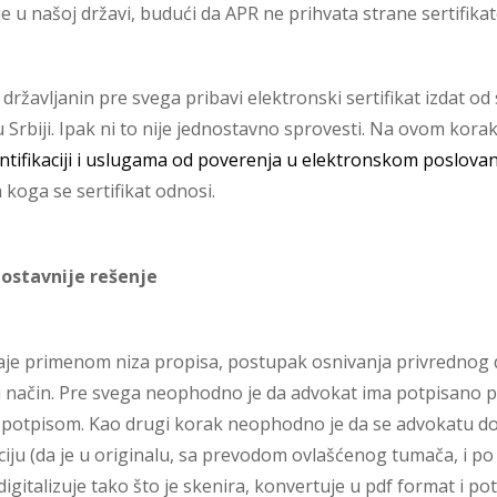
 u našoj državi, budući da APR ne prihvata strane sertifik
 državljanin pre svega pribavi elektronski sertifikat izdat od
 Srbiji. Ipak ni to nije jednostavno sprovesti. Na ovom kora
tifikaciji i uslugama od poverenja u elektronskom poslova
 koga se sertifikat odnosi.
nostavnije rešenje
aje primenom niza propisa, postupak osnivanja privrednog dr
ći način. Pre svega neophodno je da advokat ima potpisano
im potpisom. Kao drugi korak neophodno je da se advokatu d
aciju (da je u originalu, sa prevodom ovlašćenog tumača, i po
italizuje tako što je skenira, konvertuje u pdf format i po