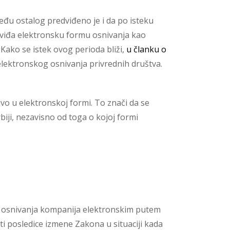
među ostalog predviđeno je i da po isteku
viđa elektronsku formu osnivanja kao
 Kako se istek ovog perioda bliži,
u članku o
lektronskog osnivanja privrednih društva.
ivo u elektronskoj formi. To znači da se
biji, nezavisno od toga o kojoj formi
je osnivanja kompanija elektronskim putem
ti posledice izmene Zakona u situaciji kada