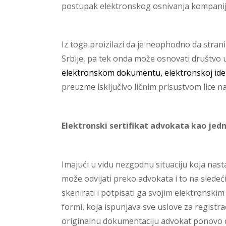
postupak elektronskog osnivanja kompanije
Iz toga proizilazi da je neophodno da strani
Srbije, pa tek onda može osnovati društvo u
elektronskom dokumentu, elektronskoj iden
preuzme isključivo ličnim prisustvom lice na
Elektronski
sertifikat advokata kao jed
Imajući u vidu nezgodnu situaciju koja nast
može odvijati preko advokata i to na slede
skenirati i potpisati ga svojim elektronsk
formi, koja ispunjava sve uslove za registr
originalnu dokumentaciju advokat ponovo dig