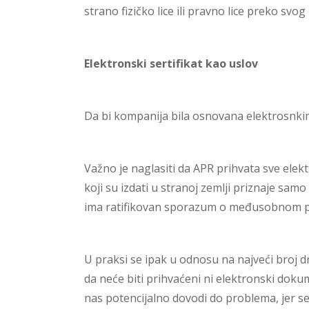
strano fizičko lice ili pravno lice preko sv
Elektronski sertifikat kao uslov
Da bi kompanija bila osnovana elektrosnk
Važno je naglasiti da APR prihvata sve elektr
koji su izdati u stranoj zemlji priznaje s
ima ratifikovan sporazum o međusobnom pr
U praksi se ipak u odnosu na najveći broj 
da neće biti prihvaćeni ni elektronski doku
nas potencijalno dovodi do problema, jer sert