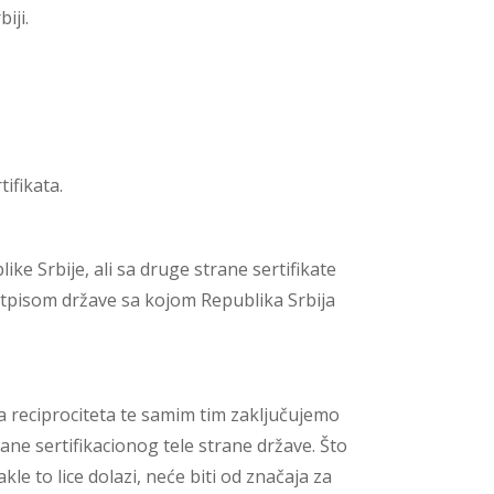
iji.
ifikata.
ike Srbije, ali sa druge strane sertifikate
otpisom države sa kojom Republika Srbija
a reciprociteta te samim tim zaključujemo
ane sertifikacionog tele strane države. Što
le to lice dolazi, neće biti od značaja za