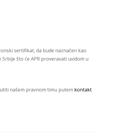
onski sertifikat, da bude naznačen kao
 Srbije što će APR proveravati uvidom u
e uputiti našem pravnom timu putem
kontakt