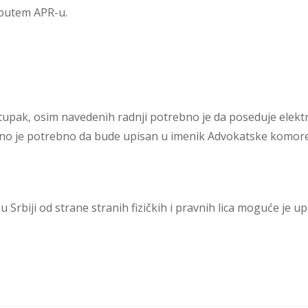
 putem APR-u.
upak, osim navedenih radnji potrebno je da poseduje elektr
avno je potrebno da bude upisan u imenik Advokatske komore
u Srbiji od strane stranih fizičkih i pravnih lica moguće j