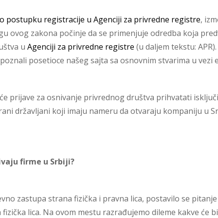
 postupku registracije u Agenciji za privredne registre
, iz
gu ovog zakona počinje da se primenjuje odredba koja pred
ruštva u
Agenciji za privredne registre
(u daljem tekstu: APR).
oznali posetioce našeg sajta sa osnovnim stvarima u vezi e
e prijave za osnivanje privrednog društva prihvatati isključ
strani državljani koji imaju nameru da otvaraju kompaniju u Sr
vaju firme u Srbiji?
no zastupa strana fizička i pravna lica, postavilo se pitan
a fizička lica. Na ovom mestu razrađujemo dileme kakve će bi