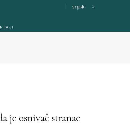
srpski
NTAKT
a je osnivač stranac