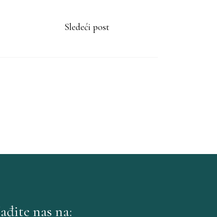
Sledeći post
ađite nas na: