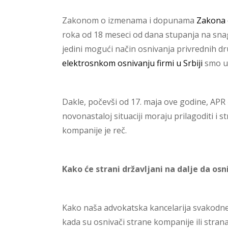
kompanija u Srbiji kada je osnivač stranac
Zakonom o izmenama i dopunama
Zakona o
roka od 18 meseci od dana stupanja na sna
jedini mogući način osnivanja privrednih d
elektrosnkom osnivanju firmi u Srbiji
smo up
Dakle, počevši od 17. maja ove godine, APR ć
novonastaloj situaciji moraju prilagoditi i 
kompanije je reč.
Kako će strani državljani na dalje da osni
Kako naša advokatska kancelarija svakodnev
kada su osnivači strane kompanije ili stran