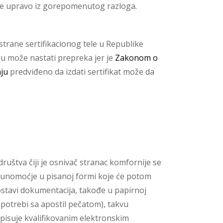
ate upravo iz gorepomenutog razloga.
 strane sertifikacionog tele u Republike
ku može nastati prepreka jer je
Zakonom o
nju
predviđeno da izdati sertifikat može da
uštva čiji je osnivač stranac komfornije se
 punomoćje u pisanoj formi koje će potom
ostavi dokumentacija, takođe u papirnoj
 potrebi sa apostil pečatom), takvu
tpisuje kvalifikovanim elektronskim