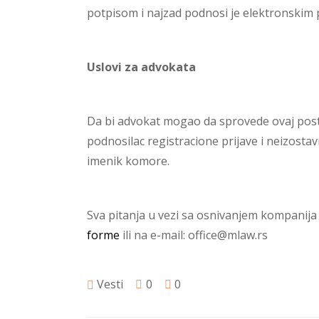
potpisom i najzad podnosi je elektronskim
Uslovi za advokata
Da bi advokat mogao da sprovede ovaj post
podnosilac registracione prijave i neizost
imenik komore.
Sva pitanja u vezi sa osnivanjem kompanija 
forme
ili na e-mail: office@mlaw.rs
Vesti
0
0