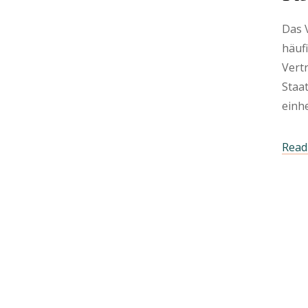
Das 
häuf
Vert
Staat
einh
Read 