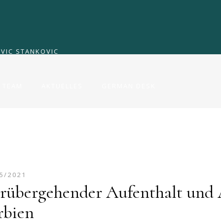
TEAM
AKTUELLES
GERMAN DESK
VIC STANKOVIC
TEAM
AKTUELLES
GERMAN DESK
VIC STANKOVIC
5/2021
rübergehender Aufenthalt und A
rbien