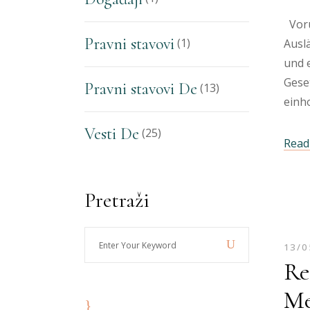
Vorü
Pravni stavovi
(1)
Ausl
und 
Gese
Pravni stavovi De
(13)
einh
Vesti De
(25)
Read 
Pretraži
Enter
13/0
Your
Re
Keyword
Me
8:00 - 19:00