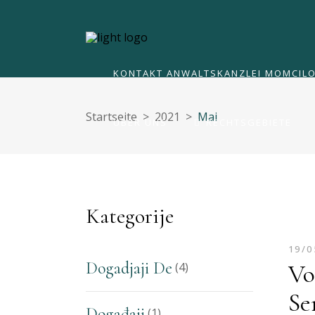
ÜBER UNS
RECHTSGEBIETE
KONTAKT ANWALTSKANZLEI MOMCILO
Startseite
>
2021
>
Mai
ÜBER UNS
RECHTSGEBIETE
KONTAKT ANWALTSKANZLEI MOMCILO
Kategorije
19/0
Dogadjaji De
Vo
(4)
Se
Događaji
(1)