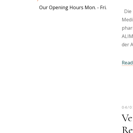
Our Opening Hours Mon. - Fri.
Die 
Mediz
phar
ALIMS
der 
Read 
04/0
Ve
Re