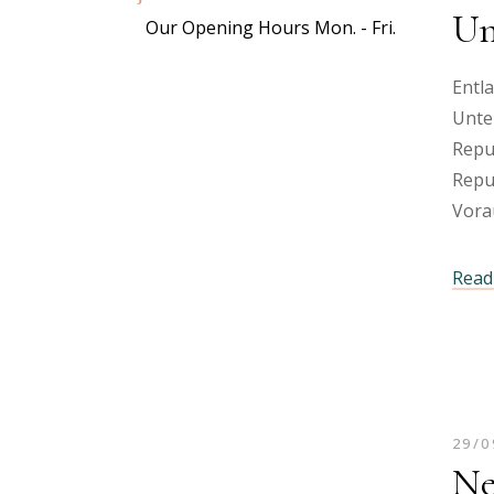
Un
Our Opening Hours Mon. - Fri.
Entl
Unte
Repu
Repub
Vora
Read 
29/0
Ne