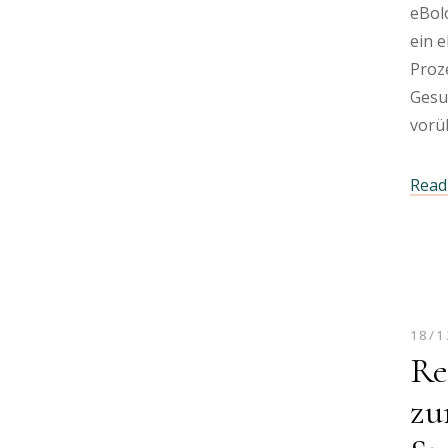
eBol
ein 
Proz
Gesu
vorü
Read 
18/1
Re
zu