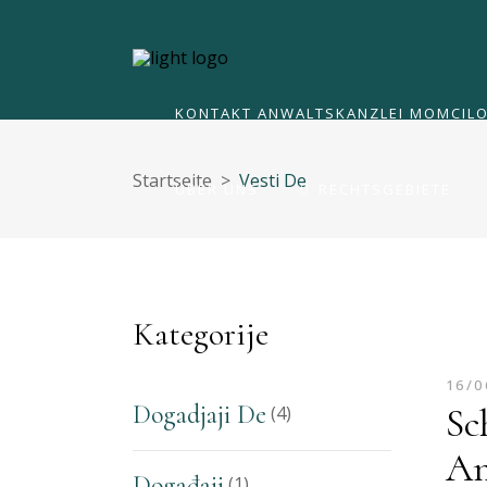
ÜBER UNS
RECHTSGEBIETE
KONTAKT ANWALTSKANZLEI MOMCILO
Startseite
>
Vesti De
ÜBER UNS
RECHTSGEBIETE
KONTAKT ANWALTSKANZLEI MOMCILO
Kategorije
16/0
Dogadjaji De
Sc
(4)
An
Događaji
(1)