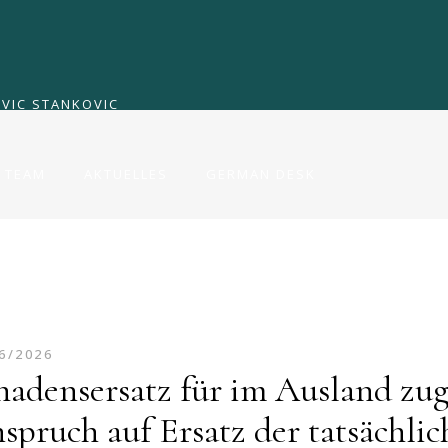
TEAM
AKTUELLES
GERMAN DESK
VIC STANKOVIC
TEAM
AKTUELLES
GERMAN DESK
VIC STANKOVIC
6/2026
hadensersatz für im Ausland zug
spruch auf Ersatz der tatsächli