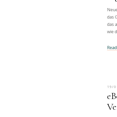
Neue
das G
das a
wie 
Read 
19/0
eB
Ve