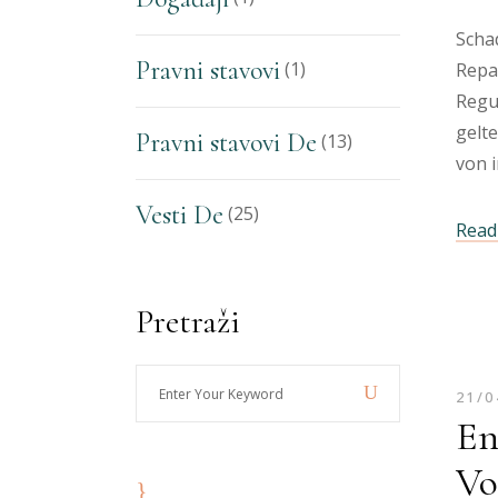
Scha
Pravni stavovi
(1)
Repa
Regu
gelt
Pravni stavovi De
(13)
von 
Vesti De
(25)
Read 
Pretraži
Enter
21/0
Your
En
Keyword
Vo
8:00 - 19:00