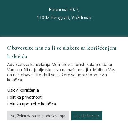
Paunova 30/7,
11042 Beograd, Voždovac
Obavestite nas da li se slažete sa korišćenjem
Nađite nas na:
kolačića
Advokatska kancelarija Momčilović koristi kolačiće da bi
Vam pružili najbolje iskustvo na našem sajtu. Molimo Vas
da nas obavestite da li se slažete sa upotrebom svih
kolačića.
Uslovi korišćenja
Politika privatnosti
Politika upotrebe kolačića
Ne, želim da vidim podešavanja
Da, slažem se
Copyright 2022 W3 Lab