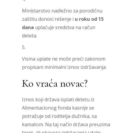
Ministarstvo nadležno za porodičnu
zaštitu donosi rešenje i
u roku od 15
dana
uplaćuje sredstva na račun
deteta.
Visina uplate ne može preći zakonom
propisani minimalni iznos izdržavanja.
Ko vraća novac?
Iznos koji država isplati detetu iz
Alimentacionog fonda kasnije se
potražuje od roditelja-dužnika, sa
kamatom. Na taj način država preuzima
teret, ali obaveza izdržavanja i dalje