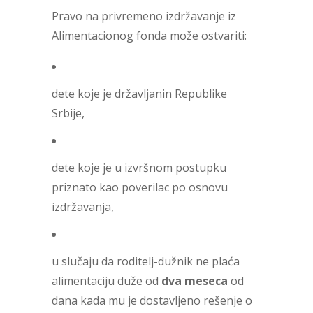
Pravo na privremeno izdržavanje iz
Alimentacionog fonda može ostvariti:
dete koje je državljanin Republike
Srbije,
dete koje je u izvršnom postupku
priznato kao poverilac po osnovu
izdržavanja,
u slučaju da roditelj-dužnik ne plaća
alimentaciju duže od
dva meseca
od
dana kada mu je dostavljeno rešenje o