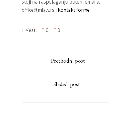
stoji na raspolaganju putem emaila:
office@mlaw.rs i
kontakt forme
.
Vesti
0
0
Prethodni post
Sledeći post