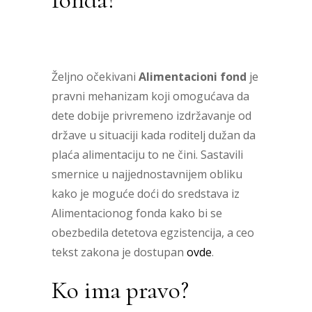
Kako do alimentacije iz Alimentacionog
fonda?
Željno očekivani
Alimentacioni fond
je
pravni mehanizam koji omogućava da
dete dobije privremeno izdržavanje od
države u situaciji kada roditelj dužan da
plaća alimentaciju to ne čini. Sastavili
smernice u najjednostavnijem obliku
kako je moguće doći do sredstava iz
Alimentacionog fonda kako bi se
obezbedila detetova egzistencija, a ceo
tekst zakona je dostupan
ovde
.
Ko ima pravo?