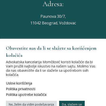
Adresa:
Paunova 30/7,
11042 Beograd, Voždovac
Obavestite nas da li se slažete sa korišćenjem
Nađite nas na:
kolačića
Advokatska kancelarija Momčilović koristi kolačiće da bi
Vam pružili najbolje iskustvo na našem sajtu. Molimo Vas
da nas obavestite da li se slažete sa upotrebom svih
kolačića.
Uslovi korišćenja
Politika privatnosti
Politika upotrebe kolačića
Ne, želim da vidim podešavanja
Da, slažem se