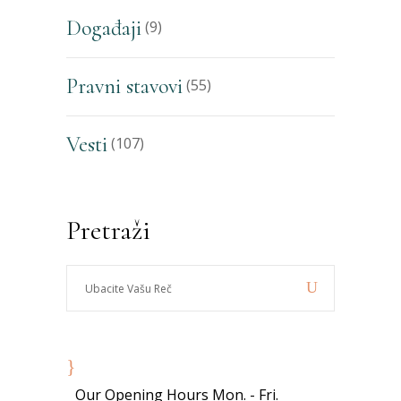
Događaji
(9)
Pravni stavovi
(55)
Vesti
(107)
Pretraži
Ubacite
Vašu
Reč
8:00 - 19:00
Our Opening Hours Mon. - Fri.