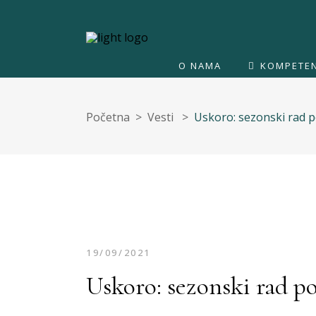
O NAMA
KOMPETEN
Početna
>
Vesti
>
Uskoro: sezonski rad p
19/09/2021
Uskoro: sezonski rad p