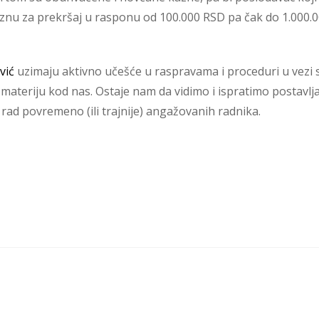
nu za prekršaj u rasponu od 100.000 RSD pa čak do 1.000.0
vić
uzimaju aktivno učešće u raspravama i proceduri u vezi 
ateriju kod nas. Ostaje nam da vidimo i ispratimo postavljan
 rad povremeno (ili trajnije) angažovanih radnika.