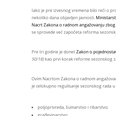
Iako je pre izvesnog vremena bilo reči o pr
nekoliko dana objavljen javnosti.
Ministarst
Nacrt Zakona o radnom angažovanju zbog 
se sprovede već započeta reforma sezonsko
Pre tri godine je donet
Zakon o pojednosta
50/18)
kao prvi korak reforme sezonskog zap
Ovim Nacrtom Zakona o radnom angažovanju
je celokupno regulisanje sezonskog rada u
poljoprivreda, šumarstvo i ribarstvo;
građevinarstvo;