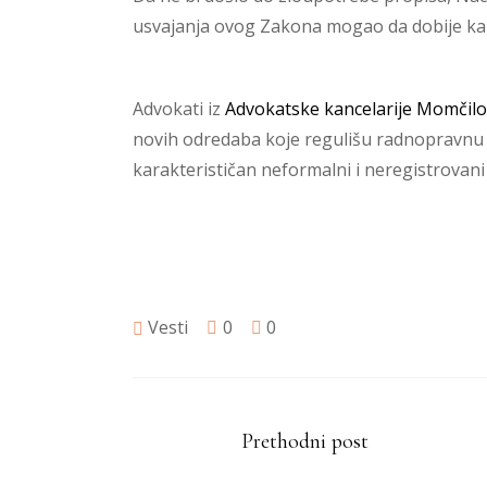
usvajanja ovog Zakona mogao da dobije kaz
Advokati iz
Advokatske kancelarije Momčilo
novih odredaba koje regulišu radnopravnu m
karakterističan neformalni i neregistrovani
Vesti
0
0
Prethodni post