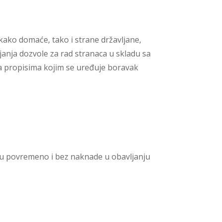
ko domaće, tako i strane državljane,
janja dozvole za rad stranaca u skladu sa
sa propisima kojim se uređuje boravak
žu povremeno i bez naknade u obavljanju