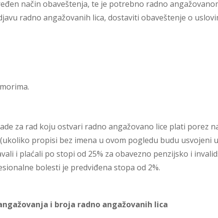
e uređen način obaveštenja, te je potrebno radno angažovano
javu radno angažovanih lica, dostaviti obaveštenje o uslovi
dmorima.
de za rad koju ostvari radno angažovano lice plati porez 
e (ukoliko propisi bez imena u ovom pogledu budu usvojen
vali i plaćali po stopi od 25% za obavezno penzijsko i inval
esionalne bolesti je predviđena stopa od 2%.
angažovanja i broja radno angažovanih lica