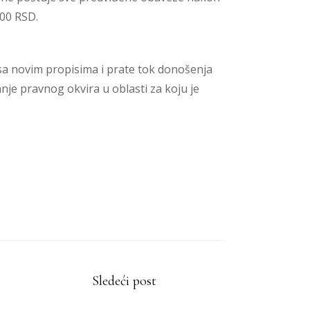
00 RSD.
sa novim propisima i prate tok donošenja
je pravnog okvira u oblasti za koju je
Sledeći post