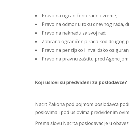
Pravo na ograničeno radno vreme;
Pravo na odmor u toku dnevnog rada, dn
Pravo na naknadu za svoj rad;
Zabrana ograničenja rada kod drugog po
Pravo na penzijsko i invalidsko osiguran
Pravo na pravnu zaštitu pred Agencijom 
Koji uslovi su predviđeni za poslodavce?
Nacrt Zakona pod pojmom poslodavca podrazu
poslovima i pod uslovima predviđenim ovi
Prema slovu Nacrta poslodavac je u obavezi