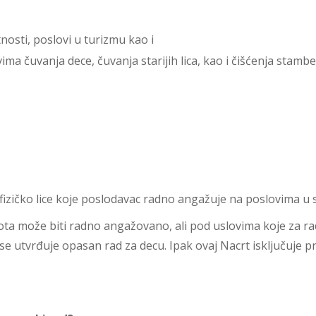
osti, poslovi u turizmu kao i
ima čuvanja dece, čuvanja starijih lica, kao i čišćenja stamb
izičko lice koje poslodavac radno angažuje na poslovima u 
vota može biti radno angažovano, ali pod uslovima koje za r
e utvrđuje opasan rad za decu. Ipak ovaj Nacrt isključuje p