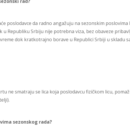
 sezonski rad?
e poslodavce da radno angažuju na sezonskim poslovima ka
 u Republiku Srbiju nije potrebna viza, bez obaveze pribavl
vreme dok kratkotrajno borave u Republici Srbiji u skladu 
 ne smatraju se lica koja poslodavcu fizičkom licu, poma
lji).
ovima sezonskog rada?