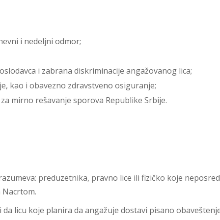
evni i nedeljni odmor;
slodavca i zabrana diskriminacije angažovanog lica;
je, kao i obavezno zdravstveno osiguranje;
za mirno rešavanje sporova Republike Srbije.
meva: preduzetnika, pravno lice ili fizičko koje neposred
m Nacrtom.
 da licu koje planira da angažuje dostavi pisano obavešten