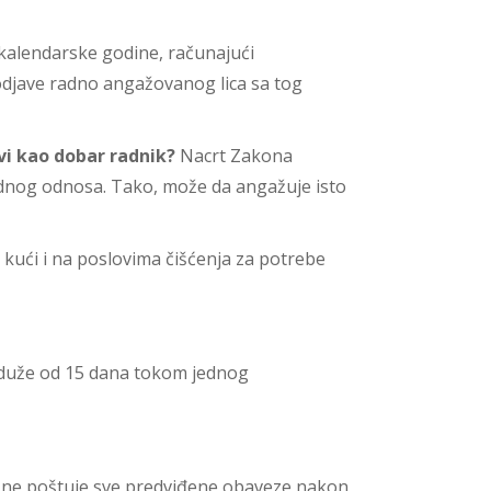
kalendarske godine, računajući
odjave radno angažovanog lica sa tog
vi kao dobar radnik?
Nacrt Zakona
adnog odnosa. Tako, može da angažuje isto
 kući i na poslovima čišćenja za potrebe
 duže od 15 dana tokom jednog
i ne poštuje sve predviđene obaveze nakon