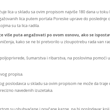
je lica u skladu sa ovim propisom najviše 180 dana u toku 
gažovanih lica putem portala Poreske uprave do poslednje 
jima su ta lica radila.
lice više puta angažovati po ovom osnovu, ako se isposta
ničenja, kako se ne bi pretvorilo u zloupotrebu rada van r
poljoprivrede, šumarstva i ribarstva, na poslovima pomoći u
ovog propisa.
og poslodavca u skladu sa ovim propisom ne može da traje
recizno navedenih izuzetaka.
crtom su obuhvaćene i novčane kazne, pa bi poslodavac koj