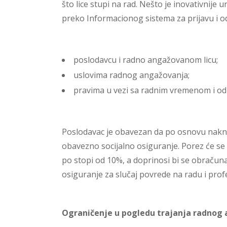
što lice stupi na rad. Nešto je inovativnij
preko Informacionog sistema za prijavu i od
poslodavcu i radno angažovanom licu;
uslovima radnog angažovanja;
pravima u vezi sa radnim vremenom i o
Poslodavac je obavezan da po osnovu nakna
obavezno socijalno osiguranje. Porez će s
po stopi od 10%, a doprinosi bi se obračuna
osiguranje za slučaj povrede na radu i prof
Ograničenje u pogledu trajanja radnog 