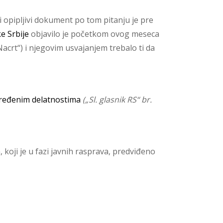
 opipljivi dokument po tom pitanju je pre
e Srbije
objavilo je početkom ovog meseca
„Nacrt“) i njegovim usvajanjem trebalo ti da
ređenim delatnostima
(„Sl. glasnik RS“ br.
ji je u fazi javnih rasprava, predviđeno