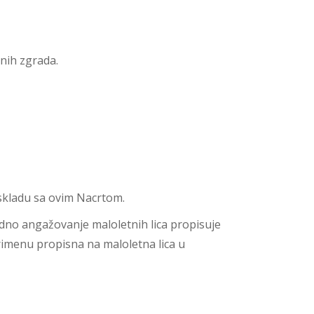
enih zgrada.
skladu sa ovim Nacrtom.
adno angažovanje maloletnih lica propisuje
rimenu propisna na maloletna lica u