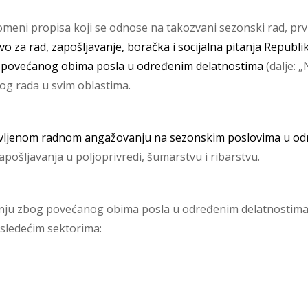
omeni propisa koji se odnose na takozvani sezonski rad, prvi
vo za rad, zapošljavanje, boračka i socijalna pitanja Republik
povećanog obima posla u određenim delatnostima
(dalje: 
g rada u svim oblastima.
vljenom radnom angažovanju na sezonskim poslovima u od
ošljavanja u poljoprivredi, šumarstvu i ribarstvu.
 zbog povećanog obima posla u određenim delatnostima, ko
 sledećim sektorima: