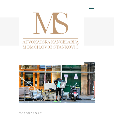
Početna
>
2022
>
септембар
20/09/2022