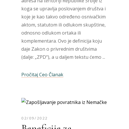
adresa na teritoriji Republike Srbije iz
koga se upravlja poslovanjem društva i
koje je kao takvo određeno osnivačkim
aktom, statutom ili odlukom skupštine,
odnosno odlukom ortaka ili
komplementara. Ovo je definicija koju
daje Zakon o privrednim društvima
(dalje: „ZPD“), a u daljem tekstu ćemo
Pročitaj Ceo Članak
02/09/2022
Beneficije za