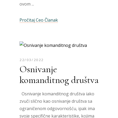
ovom
Pročitaj Ceo Članak
22/03/2022
Osnivanje
komanditnog društva
Osnivanje komanditnog društva iako
zvuči slično kao osnivanje društva sa
ograničenom odgovornošću, ipak ima
svoje specifične karakteristike, kojima