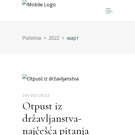
Početna
>
2022
>
март
26/03/2022
Otpust iz
državljanstva-
najčešća pitanja