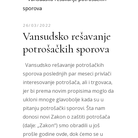
26/03/2022
Vansudsko rešavanje
potrošačkih sporova
Vansudsko rešavanje potrošačkih
sporova poslednjih par meseci privlači
interesovanje potrošača, ali i trgovaca,
jer bi prema novim propisima moglo da
ukloni mnoge glavobolje kada su u
pitanju potrošački sporovi. Šta nam
donosi novi Zakon o zaštiti potrošača
(dalje: „Zakon“) smo obradili u još
prošle godine ovde, dok ćemo se u