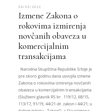
06/03/2022
Izmene Zakona o
rokovima izmirenja
novčanih obaveza u
komercijalnim
transakcijama
Narodna Skupština Republike Srbije je
pre skoro godinu dana usvojila izmene
Zakona o rokovima izmirenja novčanih
obaveza u komercijalnim transakcijama
(Službeni glasnik RS br. 119/12, 68/15,
113/17, 91/19, 44/21-dr. zakon i 44/21; u
daljem tekstu: „Zakon“), a čija primena