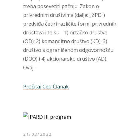
treba posevetiti pažnju. Zakon o
privrednim društvima (dalje: „ZPD“)
predviđa četiri različite formi privrednih
društava i to su: 1) ortačko društvo
(OD); 2) komanditno društvo (KD); 3)
društvo s ograničenom odgovornošću
(DOO) i 4) akcionarsko društvo (AD).
Ovaj
Pročitaj Ceo Članak
21/03/2022