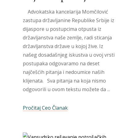
Advokatska kancelarija Momčilović
zastupa državljanine Republike Srbije iz
dijaspore u postupcima otpusta iz
državljanstva naše zemlje, radi sticanja
državljanstva države u kojoj žive. Iz
našeg dosadašnjeg iskustva u ovoj vrsti
postupaka odgovaramo na deset
najčešćih pitanja i nedoumice naših
klijenata. Sva pitanja na koja nismo
odgovorili u ovom tekstu možete da
Pročitaj Ceo Članak