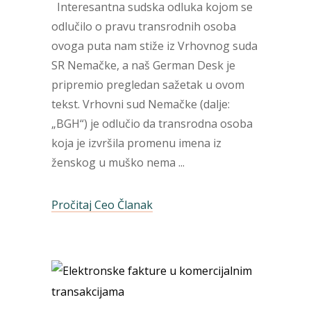
Interesantna sudska odluka kojom se
odlučilo o pravu transrodnih osoba
ovoga puta nam stiže iz Vrhovnog suda
SR Nemačke, a naš German Desk je
pripremio pregledan sažetak u ovom
tekst. Vrhovni sud Nemačke (dalje:
„BGH“) je odlučio da transrodna osoba
koja je izvršila promenu imena iz
ženskog u muško nema
Pročitaj Ceo Članak