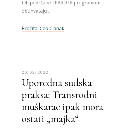
biti podržane IPARD III programom
obuhvataju
Pročitaj Ceo Članak
20/03/2022
Uporedna sudska
praksa: Transrodni
muškarac ipak mora
ostati „majka“